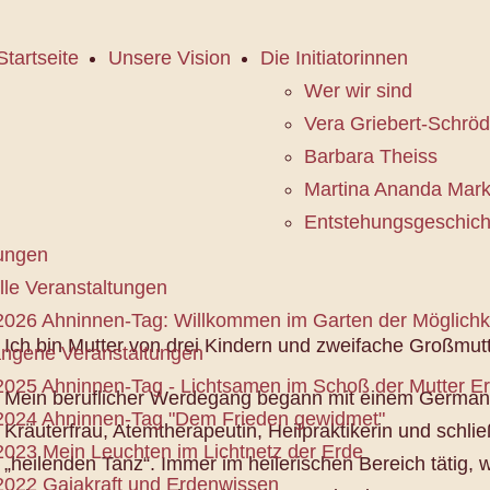
Startseite
Unsere Vision
Die Initiatorinnen
Wer wir sind
Vera Griebert-Schröd
Barbara Theiss
Martina Ananda Mark
Entstehungsgeschich
tungen
lle Veranstaltungen
2026 Ahninnen-Tag: Willkommen im Garten der Möglichk
Ich bin Mutter von drei Kindern und zweifache Großmutt
ngene Veranstaltungen
2025 Ahninnen-Tag - Lichtsamen im Schoß der Mutter E
Mein beruflicher Werdegang begann mit einem Germanis
2024 Ahninnen-Tag "Dem Frieden gewidmet"
Kräuterfrau, Atemtherapeutin, Heilpraktikerin und schli
2023 Mein Leuchten im Lichtnetz der Erde
„heilenden Tanz“. Immer im heilerischen Bereich tätig,
2022 Gaiakraft und Erdenwissen