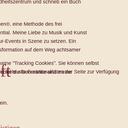
dheitszentrum und schrieb ein Buch
men®, eine Methode des frei
ntial. Meine Liebe zu Musik und Kunst
ur-Events in Szene zu setzen. Ein
ansformation auf dem Weg achtsamer
 keine "Tracking Cookies". Sie können selbst
ft
t mehr alle Funktionalitäten der Seite zur Verfügung
engebiet die Geomantie und meine
ein.
istigen.