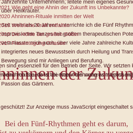
Jahrzehnte Unternehmerin, leitete mein eigenes Gesun
2021 Wie geht eine Ahnin der Zukunft ins Unbekannte?
über Heilkräuter.
2020 Ahninnen-Rituale inmitten der Welt
Seit mehr als 20 Jahren unterrichte ich die Fünf Rhyth
2019 Weibliche Kraft entfalten
improvisierten Tanzes mit großem therapeutischen Pote
2018 Die Höhle der großen Göttin
veranlasste mich auch, über viele Jahre zahlreiche Kult
2017 Frauentagung Ortasee
integriertes neues Bewusstsein durch Heilung und Tr
Bewegung sind mir Anliegen und Berufung.
n sind essenziell für den Betrieb der Seite. Wir setzten
hninnen der Zukun
e beachten Sie, dass bei einer Ablehnung womöglich nich
Meine Kraftquelle ist die Natur, ein weiteres Interess
Passion das Gärtnern.
geschützt! Zur Anzeige muss JavaScript eingeschaltet s
Bei den Fünf-Rhythmen geht es darum,
st zu verkörpern und den Körper zu verge