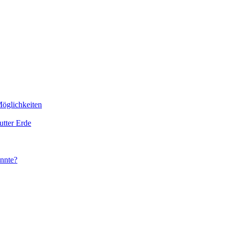
öglichkeiten
tter Erde
nnte?