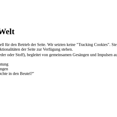
Welt
ll für den Betrieb der Seite. Wir setzten keine "Tracking Cookies". Si
tionalitäten der Seite zur Verfügung stehen.
s Leder oder Stoff), begleitet von gemeinsamen Gesängen und Impulsen a
htung
ingen
chte in den Beutel?"