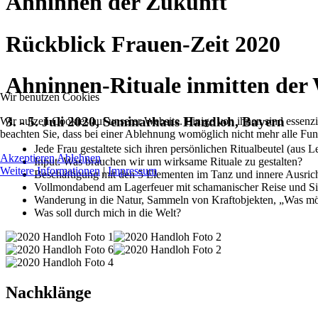
Ahninnen der Zukunft
Rückblick Frauen-Zeit 2020
Ahninnen-Rituale inmitten der 
Wir benutzen Cookies
3. - 5. Juli 2020, Seminarhaus Handloh, Bayern
Wir nutzen Cookies auf unserer Website. Einige von ihnen sind essenzie
beachten Sie, dass bei einer Ablehnung womöglich nicht mehr alle Funk
Jede Frau gestaltete sich ihren persönlichen Ritualbeutel (au
Akzeptieren
Ablehnen
Input: Was brauchen wir um wirksame Rituale zu gestalten?
Weitere Informationen
|
Impressum
Beschäftigung mit den 5 Elementen im Tanz und innere Ausric
Vollmondabend am Lagerfeuer mit schamanischer Reise und S
Wanderung in die Natur, Sammeln von Kraftobjekten, „Was mö
Was soll durch mich in die Welt?
Nachklänge