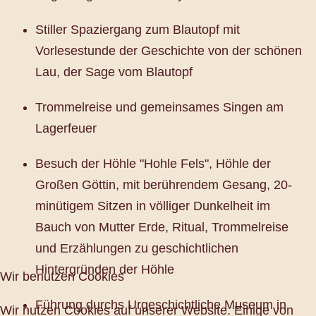
Stiller Spaziergang zum Blautopf mit
Vorlesestunde der Geschichte von der schönen
Lau, der Sage vom Blautopf
Trommelreise und gemeinsames Singen am
Lagerfeuer
Besuch der Höhle "Hohle Fels", Höhle der
Großen Göttin, mit berührendem Gesang, 20-
minütigem Sitzen in völliger Dunkelheit im
Bauch von Mutter Erde, Ritual, Trommelreise
und Erzählungen zu geschichtlichen
Hintergründen der Höhle
Wir benutzen Cookies
Führung durchs Urgeschichtliche Museum in
Wir nutzen Cookies auf unserer Website. Einige von